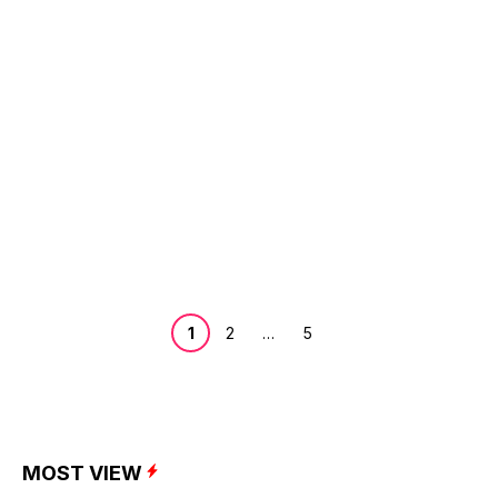
Page
Page
Page
1
2
…
5
MOST VIEW