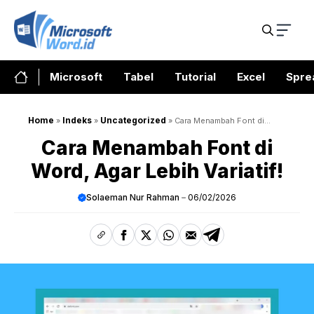
Skip
to
content
Microsoft
Tabel
Tutorial
Excel
Spre
Home
Indeks
Uncategorized
»
»
»
Cara Menambah Font di
Word, Agar Lebih Variatif!
Cara Menambah Font di
Word, Agar Lebih Variatif!
Solaeman Nur Rahman
06/02/2026