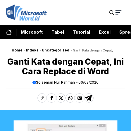
Skip
to
content
Microsoft
Tabel
Tutorial
Excel
Spre
Home
Indeks
Uncategorized
»
»
»
Ganti Kata dengan Cepat, Ini
Cara Replace di Word
Ganti Kata dengan Cepat, Ini
Cara Replace di Word
Solaeman Nur Rahman
06/02/2026