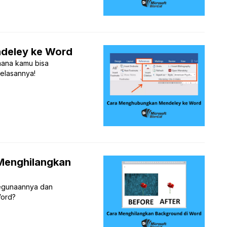
deley ke Word
ana kamu bisa
elasannya!
 Menghilangkan
egunaannya dan
Word?