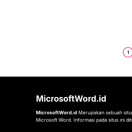
Pag
1
MicrosoftWord.id
MicrosoftWord.
i
d
Merupakan sebuah situs 
Microsoft Word. Informasi pada situs ini di