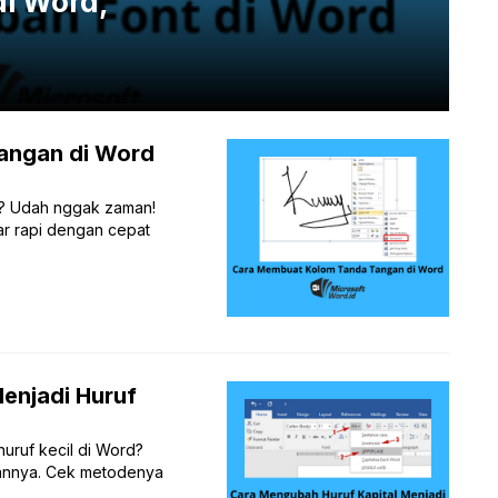
i Word,
angan di Word
al? Udah nggak zaman!
ar rapi dengan cepat
enjadi Huruf
uruf kecil di Word?
ukannya. Cek metodenya