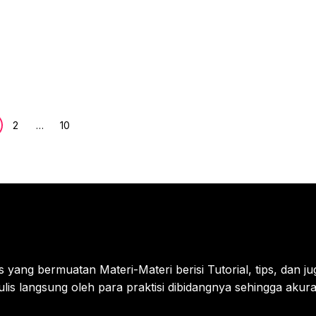
e
Page
Page
2
…
10
yang bermuatan Materi-Materi berisi Tutorial, tips, dan j
tulis langsung oleh para praktisi dibidangnya sehingga akur