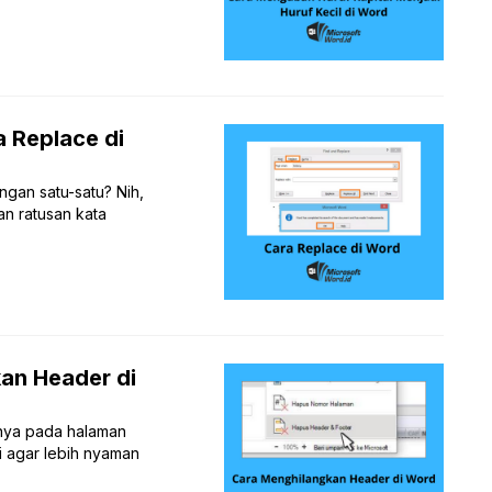
a Replace di
ngan satu-satu? Nih,
n ratusan kata
kan Header di
nya pada halaman
ni agar lebih nyaman