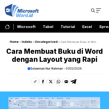
Skip
to
content
Microsoft
Tabel
Tutorial
Excel
Spre
Home
Indeks
Uncategorized
»
»
»
Cara Membuat Buku di Word
dengan Layout yang Rapi
Cara Membuat Buku di Word
dengan Layout yang Rapi
Solaeman Nur Rahman
01/02/2026