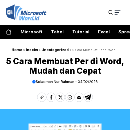
Skip
to
content
Microsoft
Tabel
Tutorial
Excel
Spre
Home
Indeks
Uncategorized
»
»
»
5 Cara Membuat Per di Word,
Mudah dan Cepat
5 Cara Membuat Per di Word,
Mudah dan Cepat
Solaeman Nur Rahman
04/02/2026