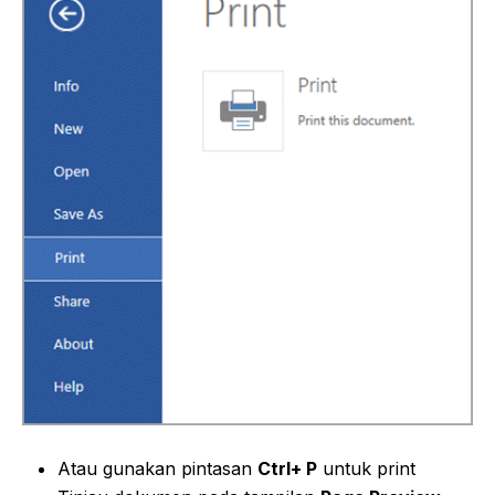
Atau gunakan pintasan
Ctrl+ P
untuk print