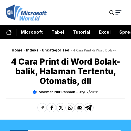
Skip
to
content
Microsoft
Tabel
Tutorial
Excel
Spre
Home
Indeks
Uncategorized
»
»
»
4 Cara Print di Word Bolak-
balik, Halaman Tertentu, Otomatis, dll
4 Cara Print di Word Bolak-
balik, Halaman Tertentu,
Otomatis, dll
Solaeman Nur Rahman
02/02/2026